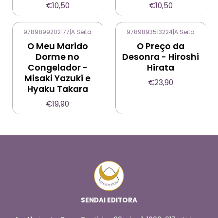
€10,50
€10,50
9789899202177
|
A Seita
9789893513224
|
A Seita
O Meu Marido
O Preço da
Dorme no
Desonra - Hiroshi
Congelador -
Hirata
Misaki Yazuki e
€23,90
Hyaku Takara
€19,90
SENDAI EDITORA