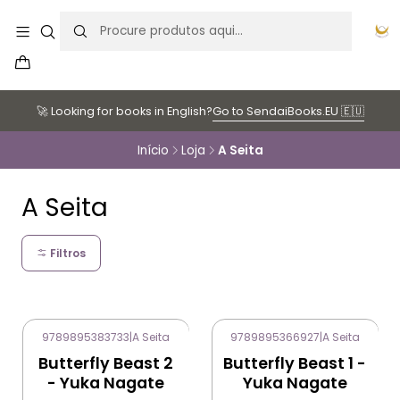
🚀 Looking for books in English?
Go to SendaiBooks.EU 🇪🇺
Início
Loja
A Seita
A Seita
Filtros
9789895383733
|
A Seita
9789895366927
|
A Seita
Butterfly Beast 2
Butterfly Beast 1 -
- Yuka Nagate
Yuka Nagate