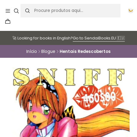
🚀 Looking for books in English?
Go to SendaiBooks.EU 🇪🇺
Início
Blogue
Hentais Redescobertos