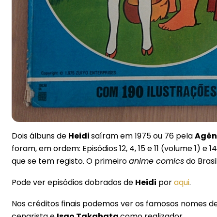
Dois álbuns de
Heidi
saíram em 1975 ou 76 pela
Agên
foram, em ordem: Episódios 12, 4, 15 e 11 (volume 1) e 1
que se tem registo. O primeiro
anime comics
do Brasil
Pode ver episódios dobrados de
Heidi
por
aqui
.
Nos créditos finais podemos ver os famosos nomes d
cenarista e
Isao Takahata
como realizador.