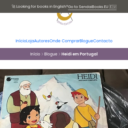
🚀 Looking for books in English?
Go to SendaiBooks.EU 🇪🇺
Início
Loja
Autores
Onde Comprar
Blogue
Contacto
Início
Blogue
Heidi em Portugal