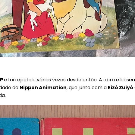
TP
e foi repetido várias vezes desde então. A obra é bas
lidade da
Nippon Animation
, que junto com a
Eizô Zuiyô
da.