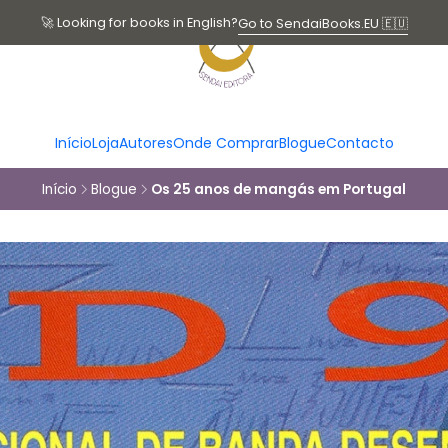
🚀 Looking for books in English?
Go to SendaiBooks.EU 🇪🇺
Início
Loja
Autores
Onde Comprar
Blogue
Contacto
Início
Blogue
Os 25 anos de mangás em Portugal