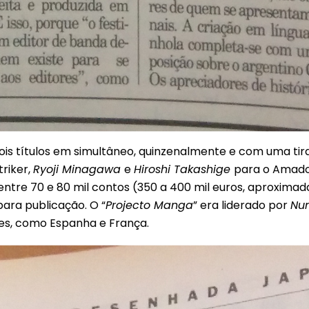
dois títulos em simultâneo, quinzenalmente e com uma ti
riker,
Ryoji Minagawa
e
Hiroshi Takashige
para o Amador
iu entre 70 e 80 mil contos (350 a 400 mil euros, aproxi
ara publicação. O “
Projecto Manga
” era liderado por
Nu
es, como Espanha e França.