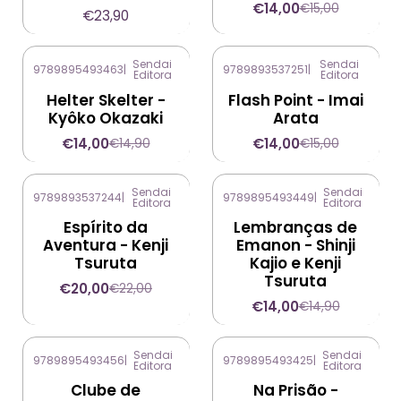
€14,00
€15,00
€23,90
Sendai
Sendai
9789895493463
|
9789893537251
|
Editora
Editora
-6%
DESCONTO
-7%
DESCONTO
Helter Skelter -
Flash Point - Imai
Kyôko Okazaki
Arata
€14,00
€14,00
€14,90
€15,00
Sendai
Sendai
9789893537244
|
9789895493449
|
Editora
Editora
-9%
DESCONTO
-6%
DESCONTO
Espírito da
Lembranças de
Aventura - Kenji
Emanon - Shinji
Tsuruta
Kajio e Kenji
Tsuruta
€20,00
€22,00
€14,00
€14,90
Sendai
Sendai
9789895493456
|
9789895493425
|
Editora
Editora
-8%
DESCONTO
Esgotado
Clube de
Na Prisão -