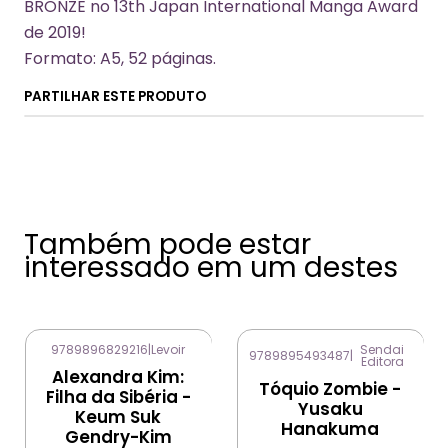
BRONZE no 13th Japan International Manga Award
de 2019!
Formato: A5, 52 páginas.
PARTILHAR ESTE PRODUTO
Também pode estar
interessado em um destes
9789896829216
|
Levoir
Sendai
9789895493487
|
Editora
-7%
DESCONTO
Alexandra Kim:
Tóquio Zombie -
Filha da Sibéria -
Yusaku
Keum Suk
Hanakuma
Gendry-Kim